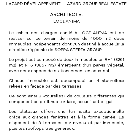
L
A
Z
A
R
D
D
É
V
E
L
O
P
P
E
M
E
N
T
-
L
A
Z
A
R
D
G
R
O
U
P
R
E
A
L
E
S
T
A
T
E
A
R
C
H
I
T
E
C
T
E
:
L
O
C
I
A
N
I
M
A
L
e
c
a
h
i
e
r
d
e
s
c
h
a
r
g
e
s
c
o
n
f
i
é
à
L
O
C
I
A
N
I
M
A
e
s
t
d
e
r
é
a
l
i
s
e
r
s
u
r
c
e
t
e
r
r
a
i
n
d
e
m
o
i
n
s
d
e
4
0
0
0
m
2
,
d
e
u
x
i
m
m
e
u
b
l
e
s
i
n
d
é
p
e
n
d
a
n
t
s
d
o
n
t
l
’
u
n
d
e
s
t
i
n
é
à
a
c
c
u
e
i
l
l
i
r
l
a
d
i
r
e
c
t
i
o
n
r
é
g
i
o
n
a
l
e
d
e
S
O
P
R
A
S
T
E
R
I
A
G
R
O
U
P
.
L
e
p
r
o
j
e
t
e
s
t
c
o
m
p
o
s
é
d
e
d
e
u
x
i
m
m
e
u
b
l
e
s
e
n
R
+
4
(
3
2
6
1
m
2
)
e
t
R
+
5
(
3
8
5
7
m
2
)
é
m
e
r
g
e
a
n
t
d
’
u
n
p
a
r
v
i
s
v
é
g
é
t
a
l
,
a
v
e
c
d
e
u
x
n
a
p
p
e
s
d
e
s
t
a
t
i
o
n
n
e
m
e
n
t
e
n
s
o
u
s
-
s
o
l
.
C
h
a
q
u
e
i
m
m
e
u
b
l
e
e
s
t
d
é
c
o
m
p
o
s
é
e
n
4
«
t
o
u
r
e
l
l
e
s
»
r
e
l
i
é
e
s
e
n
f
a
ç
a
d
e
p
a
r
d
e
s
t
e
r
r
a
s
s
e
s
.
C
e
s
o
n
t
a
i
n
s
i
8
«
t
o
u
r
e
l
l
e
s
»
d
e
c
o
u
l
e
u
r
s
d
i
f
f
é
r
e
n
t
e
s
q
u
i
c
o
m
p
o
s
e
n
t
c
e
p
e
t
i
t
h
u
b
t
e
r
t
i
a
i
r
e
,
a
c
c
u
e
i
l
l
a
n
t
e
t
g
a
i
.
L
e
s
p
l
a
t
e
a
u
x
o
f
f
r
e
n
t
u
n
e
l
u
m
i
n
o
s
i
t
é
e
x
c
e
p
t
i
o
n
n
e
l
l
e
g
r
â
c
e
a
u
x
g
r
a
n
d
e
s
f
e
n
ê
t
r
e
s
e
t
à
l
a
f
o
r
m
e
c
a
r
r
é
e
.
I
l
s
d
i
s
p
o
s
e
n
t
d
e
3
t
e
r
r
a
s
s
e
s
p
a
r
n
i
v
e
a
u
e
t
p
a
r
i
m
m
e
u
b
l
e
,
p
l
u
s
l
e
s
r
o
o
f
t
o
p
s
t
r
è
s
g
é
n
é
r
e
u
x
.