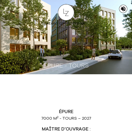
ÉPURE - TOURS
É
P
U
R
E
2
7
0
0
0
M
-
T
O
U
R
S
–
2
0
2
7
M
A
Î
T
R
E
D
’
O
U
V
R
A
G
E
: