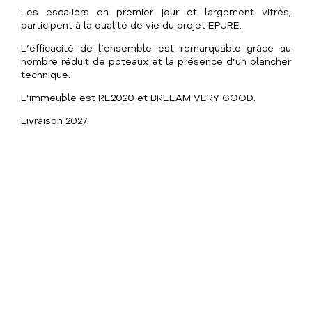
L
e
s
e
s
c
a
l
i
e
r
s
e
n
p
r
e
m
i
e
r
j
o
u
r
e
t
l
a
r
g
e
m
e
n
t
v
i
t
r
é
s
,
p
a
r
t
i
c
i
p
e
n
t
à
l
a
q
u
a
l
i
t
é
d
e
v
i
e
d
u
p
r
o
j
e
t
E
P
U
R
E
.
L
’
e
f
f
i
c
a
c
i
t
é
d
e
l
’
e
n
s
e
m
b
l
e
e
s
t
r
e
m
a
r
q
u
a
b
l
e
g
r
â
c
e
a
u
n
o
m
b
r
e
r
é
d
u
i
t
d
e
p
o
t
e
a
u
x
e
t
l
a
p
r
é
s
e
n
c
e
d
’
u
n
p
l
a
n
c
h
e
r
t
e
c
h
n
i
q
u
e
.
L
’
i
m
m
e
u
b
l
e
e
s
t
R
E
2
0
2
0
e
t
B
R
E
E
A
M
V
E
R
Y
G
O
O
D
.
L
i
v
r
a
i
s
o
n
2
0
2
7
.